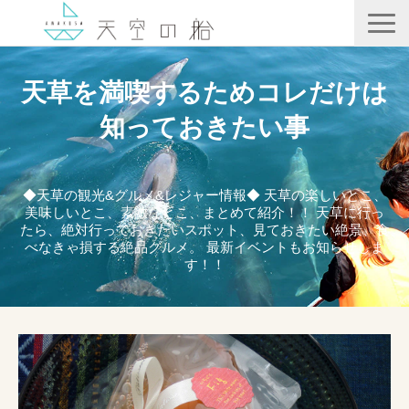
天空の船
天草を満喫するためコレだけは
ホテル竜宮
知っておきたい事
天ノ寂
記事一覧
◆天草の観光&グルメ&レジャー情報◆ 天草の楽しいとこ、
美味しいとこ、素敵なとこ、まとめて紹介！！ 天草に行っ
コンテンツ
たら、絶対行っておきたいスポット、見ておきたい絶景、食
べなきゃ損する絶品グルメ。 最新イベントもお知らせしま
す！！