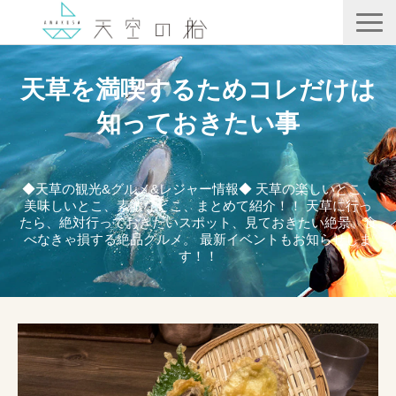
天空の船
天草を満喫するためコレだけは
ホテル竜宮
知っておきたい事
天ノ寂
記事一覧
◆天草の観光&グルメ&レジャー情報◆ 天草の楽しいとこ、
美味しいとこ、素敵なとこ、まとめて紹介！！ 天草に行っ
コンテンツ
たら、絶対行っておきたいスポット、見ておきたい絶景、食
べなきゃ損する絶品グルメ。 最新イベントもお知らせしま
す！！