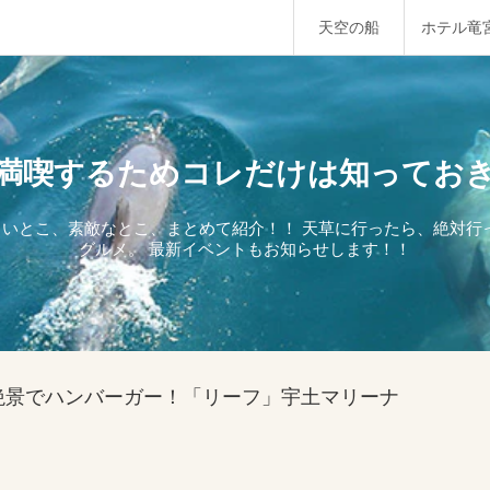
天空の船
ホテル竜
満喫するためコレだけは知ってお
しいとこ、素敵なとこ、まとめて紹介！！ 天草に行ったら、絶対
グルメ。 最新イベントもお知らせします！！
絶景でハンバーガー！「リーフ」宇土マリーナ