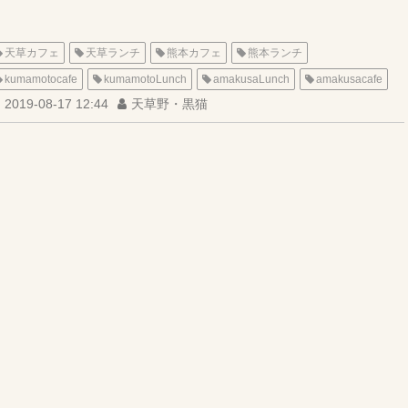
天草カフェ
天草ランチ
熊本カフェ
熊本ランチ
kumamotocafe
kumamotoLunch
amakusaLunch
amakusacafe
2019-08-17 12:44
天草野・黒猫
海カフェ
リーフ
ハンバーガー
テイクアウト
LEEF
DRIVE-IN