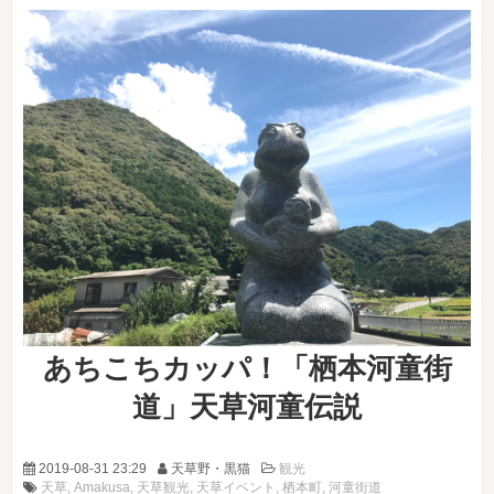
あちこちカッパ！「栖本河童街
道」天草河童伝説
2019-08-31 23:29
天草野・黒猫
観光
天草
Amakusa
天草観光
天草イベント
栖本町
河童街道