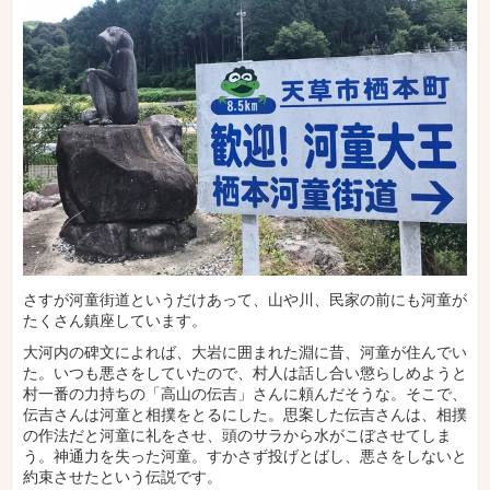
さすが河童街道というだけあって、山や川、民家の前にも河童が
たくさん鎮座しています。
大河内の碑文によれば、大岩に囲まれた淵に昔、河童が住んでい
た。いつも悪さをしていたので、村人は話し合い懲らしめようと
村一番の力持ちの「高山の伝吉」さんに頼んだそうな。そこで、
伝吉さんは河童と相撲をとるにした。思案した伝吉さんは、相撲
の作法だと河童に礼をさせ、頭のサラから水がこぼさせてしま
う。神通力を失った河童。すかさず投げとばし、悪さをしないと
約束させたという伝説です。