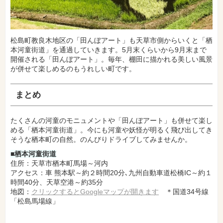
松島町教良木地区の「田んぼアート」も天草市側からいくと「栖
本河童街道」を通過していきます。5月末くらいから9月末まで
開催される「田んぼアート」。毎年、棚田に描かれる美しい風景
が併せて楽しめるのもうれしい町です。
まとめ
たくさんの河童のモニュメントや「田んぼアート」も併せて楽し
める「栖本河童街道」。今にも河童や妖怪が明るく飛び出してき
そうな栖本町の自然。のんびりドライブしてみませんか。
■栖本河童街道
住所：天草市栖本町馬場～河内
アクセス：車 熊本駅～約２時間20分､九州自動車道松橋IC～約１
時間40分、天草空港～約35分
地図：
クリックするとGoogleマップが開きます
＊国道34号線
「松島馬場線」