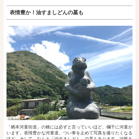
表情豊か！油すましどんの墓も
「栖本河童街道」の橋には必ずと言っていいほど、欄干に河童が
います。表情豊かな河童達。つい車を止めて写真を撮りたくなる
ほど。そして、なんと「油すましどん」の墓もあります。油瓶を