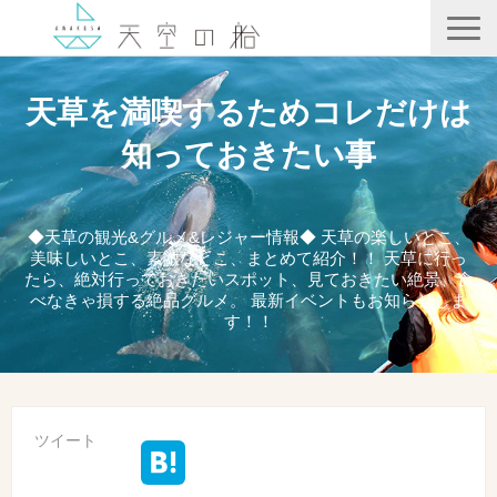
天空の船
天草を満喫するためコレだけは
ホテル竜宮
知っておきたい事
天ノ寂
記事一覧
◆天草の観光&グルメ&レジャー情報◆ 天草の楽しいとこ、
美味しいとこ、素敵なとこ、まとめて紹介！！ 天草に行っ
コンテンツ
たら、絶対行っておきたいスポット、見ておきたい絶景、食
べなきゃ損する絶品グルメ。 最新イベントもお知らせしま
す！！
ツイート