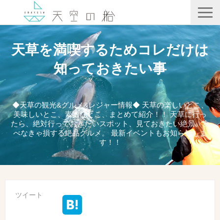
天空の船
天草を満喫するためコレだけは
ホテル竜宮
知っておきたい事
天ノ寂
記事一覧
◆天草の観光&グルメ&レジャー情報◆ 天草の楽しいとこ、
美味しいとこ、素敵なとこ、まとめて紹介！！ 天草に行っ
コンテンツ
たら、絶対行っておきたいスポット、見ておきたい絶景、食
べなきゃ損する絶品グルメ。 最新イベントもお知らせしま
す！！
ツイート