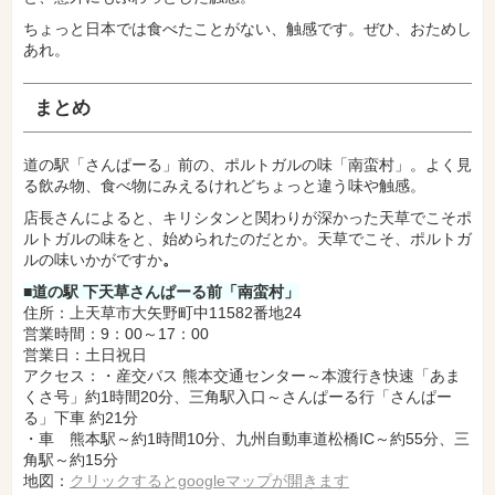
ちょっと日本では食べたことがない、触感です。ぜひ、おためし
あれ。
ま
とめ
道の駅「さんぱーる」前の、ポルトガルの味「南蛮村」。よく見
る飲み物、食べ物にみえるけれどちょっと違う味や触感。
店長さんによると、キリシタンと関わりが深かった天草でこそポ
ルトガルの味をと、始められたのだとか。天草でこそ、ポルトガ
ルの味いかがですか
。
■
道の駅 下天草さんぱーる前「南蛮村」
住所：上天草市大矢野町中11582番地24
営業時間：9：00～17：00
営業日：土日祝日
アクセス：・産交バス 熊本交通センター～本渡行き快速「あま
くさ号」約1時間20分、三角駅入口～さんぱーる行「さんぱー
る」下車 約21分
・車 熊本駅～約1時間10分、九州自動車道松橋IC～約55分、三
角駅～約15分
地図：
クリックするとgoogleマップが開きます