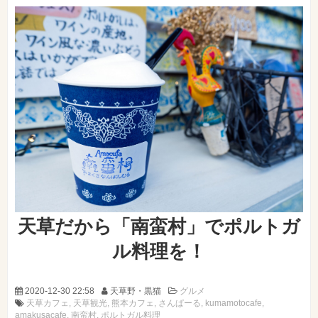
天草だから「南蛮村」でポルトガ
ル料理を！
2020-12-30 22:58
天草野・黒猫
グルメ
天草カフェ
天草観光
熊本カフェ
さんぱーる
kumamotocafe
amakusacafe
南蛮村
ポルトガル料理