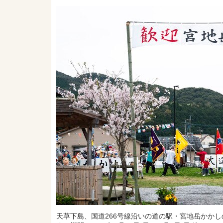
天草下島、国道266号線沿いの道の駅・宮地岳かか