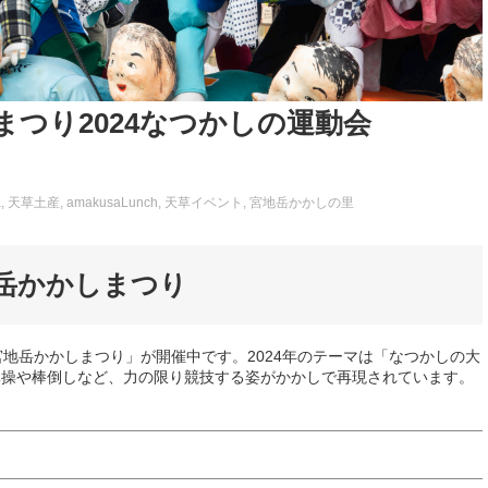
まつり2024なつかしの運動会
a
天草土産
amakusaLunch
天草イベント
宮地岳かかしの里
岳かかしまつり
地岳かかしまつり」が開催中です。2024年のテーマは「なつかしの大
体操や棒倒しなど、力の限り競技する姿がかかしで再現されています。