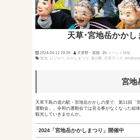
天草･宮地岳かかし
2024-04-12 19:39
天草野・黒猫
イベント情報
観光
レジャー
かかしまつり
道の駅
天草ランチ
amakus
宮地
天草下島の道の駅・宮地岳かかしの里で、第11回「宮
運動会」。令和の運動会では見る事がなくなった組
観光していきませんか。
2024「宮地岳かかしまつり」開催中