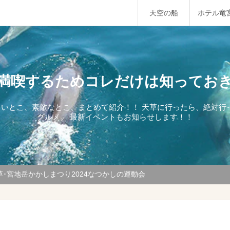
天空の船
ホテル竜
満喫するためコレだけは知ってお
しいとこ、素敵なとこ、まとめて紹介！！ 天草に行ったら、絶対
グルメ。 最新イベントもお知らせします！！
草･宮地岳かかしまつり2024なつかしの運動会