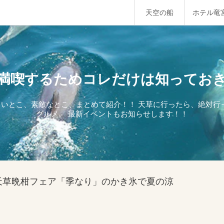
天空の船
ホテル竜
満喫するためコレだけは知ってお
しいとこ、素敵なとこ、まとめて紹介！！ 天草に行ったら、絶対
グルメ。 最新イベントもお知らせします！！
天草晩柑フェア「季なり」のかき氷で夏の涼