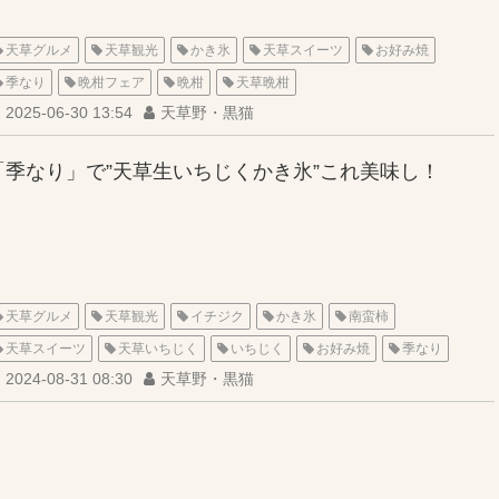
天草グルメ
天草観光
かき氷
天草スイーツ
お好み焼
季なり
晩柑フェア
晩柑
天草晩柑
2025-06-30 13:54
天草野・黒猫
「季なり」で”天草生いちじくかき氷”これ美味し！
天草グルメ
天草観光
イチジク
かき氷
南蛮柿
天草スイーツ
天草いちじく
いちじく
お好み焼
季なり
2024-08-31 08:30
天草野・黒猫