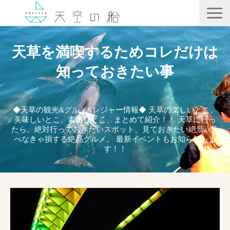
天空の船
天草を満喫するためコレだけは
ホテル竜宮
知っておきたい事
天ノ寂
記事一覧
◆天草の観光&グルメ&レジャー情報◆ 天草の楽しいとこ、
美味しいとこ、素敵なとこ、まとめて紹介！！ 天草に行っ
コンテンツ
たら、絶対行っておきたいスポット、見ておきたい絶景、食
べなきゃ損する絶品グルメ。 最新イベントもお知らせしま
す！！