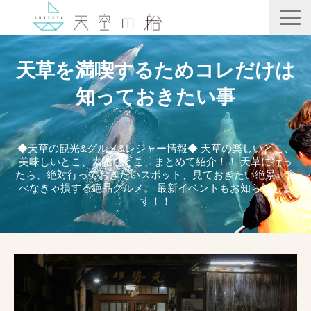
天空の船
天草を満喫するためコレだけは
ホテル竜宮
知っておきたい事
天ノ寂
記事一覧
◆天草の観光&グルメ&レジャー情報◆ 天草の楽しいとこ、
美味しいとこ、素敵なとこ、まとめて紹介！！ 天草に行っ
コンテンツ
たら、絶対行っておきたいスポット、見ておきたい絶景、食
べなきゃ損する絶品グルメ。 最新イベントもお知らせしま
す！！