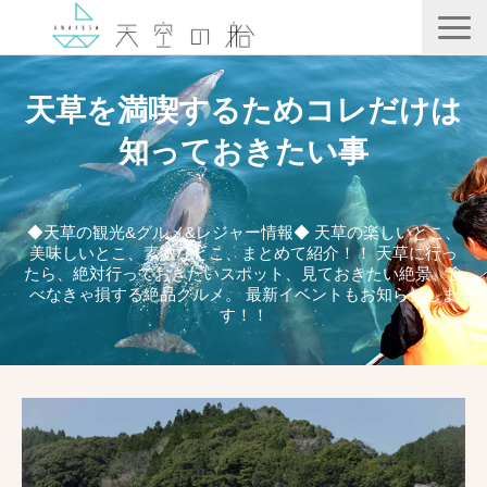
天空の船
天草を満喫するためコレだけは
ホテル竜宮
知っておきたい事
天ノ寂
記事一覧
◆天草の観光&グルメ&レジャー情報◆ 天草の楽しいとこ、
美味しいとこ、素敵なとこ、まとめて紹介！！ 天草に行っ
コンテンツ
たら、絶対行っておきたいスポット、見ておきたい絶景、食
べなきゃ損する絶品グルメ。 最新イベントもお知らせしま
す！！