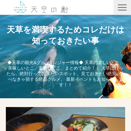
天空の船
天草を満喫するためコレだけは
ホテル竜宮
知っておきたい事
天ノ寂
記事一覧
◆天草の観光&グルメ&レジャー情報◆ 天草の楽しいとこ、
美味しいとこ、素敵なとこ、まとめて紹介！！ 天草に行っ
コンテンツ
たら、絶対行っておきたいスポット、見ておきたい絶景、食
べなきゃ損する絶品グルメ。 最新イベントもお知らせしま
す！！