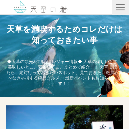
天空の船
天草を満喫するためコレだけは
ホテル竜宮
知っておきたい事
天ノ寂
記事一覧
◆天草の観光&グルメ&レジャー情報◆ 天草の楽しいとこ、
美味しいとこ、素敵なとこ、まとめて紹介！！ 天草に行っ
コンテンツ
たら、絶対行っておきたいスポット、見ておきたい絶景、食
べなきゃ損する絶品グルメ。 最新イベントもお知らせしま
す！！