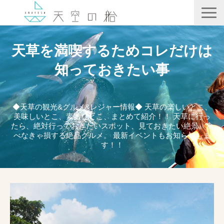
天空の船
天草を満喫するためコレだけは
ホテル竜宮
知っておきたい事
天ノ寂
記事一覧
◆天草の観光&グルメ&レジャー情報◆ 天草の楽しいとこ、
美味しいとこ、素敵なとこ、まとめて紹介！！ 天草に行っ
コンテンツ
たら、絶対行っておきたいスポット、見ておきたい絶景、食
べなきゃ損する絶品グルメ。 最新イベントもお知らせしま
す！！