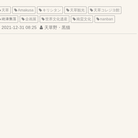
天草
Amakusa
キリシタン
天草観光
天草コレジヨ館
﨑津集落
企画展
世界文化遺産
南蛮文化
nanban
2021-12-31 08:25
天草野・黒猫
九州西海岸