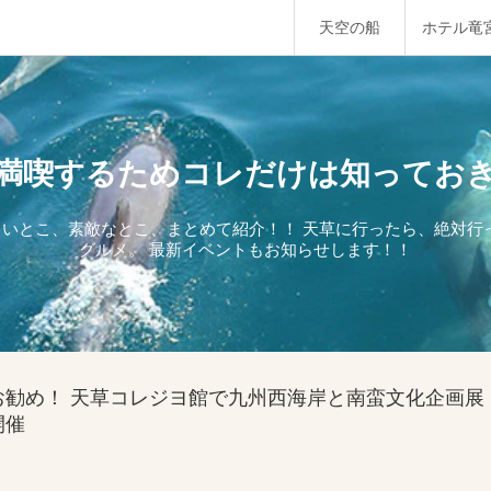
天空の船
ホテル竜
満喫するためコレだけは知ってお
しいとこ、素敵なとこ、まとめて紹介！！ 天草に行ったら、絶対
グルメ。 最新イベントもお知らせします！！
お勧め！ 天草コレジヨ館で九州西海岸と南蛮文化企画展
開催