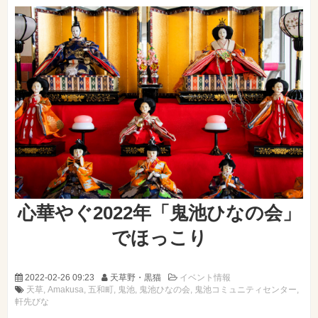
心華やぐ2022年「鬼池ひなの会」
でほっこり
2022-02-26 09:23
天草野・黒猫
イベント情報
天草
Amakusa
五和町
鬼池
鬼池ひなの会
鬼池コミュニティセンター
軒先びな