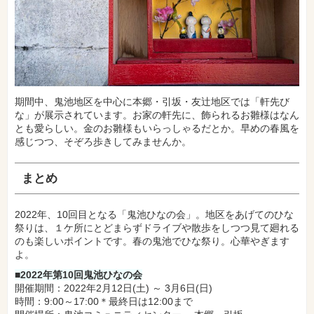
期間中、鬼池地区を中心に本郷・引坂・友辻地区では「軒先び
な」が展示されています。お家の軒先に、飾られるお雛様はなん
とも愛らしい。金のお雛様もいらっしゃるだとか。早めの春風を
感じつつ、そぞろ歩きしてみませんか。
まとめ
2022年、10回目となる「鬼池ひなの会」。地区をあげてのひな
祭りは、１ケ所にとどまらずドライブや散歩をしつつ見て廻れる
のも楽しいポイントです。春の鬼池でひな祭り。心華やぎます
よ。
■2022年第10回鬼池ひなの会
開催期間：2022年2月12日(土) ～ 3月6日(日)
時間：9:00～17:00＊最終日は12:00まで