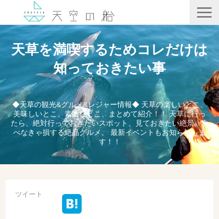
天空の船
天草を満喫するためコレだけは
ホテル竜宮
知っておきたい事
天ノ寂
記事一覧
◆天草の観光&グルメ&レジャー情報◆ 天草の楽しいとこ、
美味しいとこ、素敵なとこ、まとめて紹介！！ 天草に行っ
コンテンツ
たら、絶対行っておきたいスポット、見ておきたい絶景、食
べなきゃ損する絶品グルメ。 最新イベントもお知らせしま
す！！
ツイート