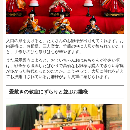
入口の扉をあけると、たくさんのお雛様が出迎えてくれます。お
内裏様に、お雛様、三人官女。竹籠の中に人形が飾られていたり
と、手作りのひな祭りは心が華やぎます。
また展示案内によると、おじいちゃんおばあちゃんが小さい頃
は、戦争から復興したばかりで高価なお雛様は購入できない家庭
が多かった時代だったのだとか。こうやって、大切に時代を超え
てお披露目されているお雛様がより貴重に感じられます。
畳敷きの教室にずらりと並ぶお雛様