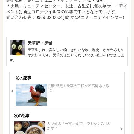
開催場所：鬼池コミュニティセンター 、本郷・引坂
＊大島コミュニティセンター、友辻、古里公民館の展示、一部イ
ベントは新型コロナウイルスの影響で中止となっています。
問い合わせ先：0969-32-0004(鬼池地区コミュニティセンター)
天草野・黒猫
天草生まれ。美味しい物、きれいな物。歴史にかかわるもの
が大好きです。天草のまだ知られていない魅力をお伝えしま
す。
前の記事
期間限定！天草大王様が若宮海水浴場
に！
次の記事
カツ煮の「一富士食堂」でミックスはい
かが？