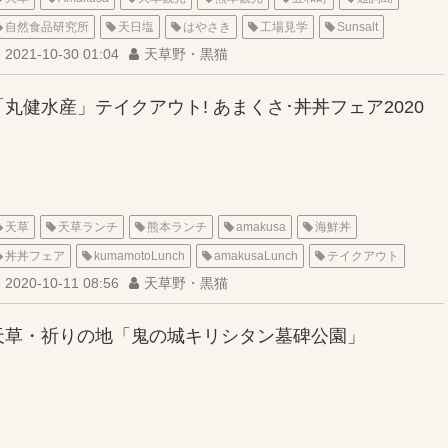
自然食品研究所
天日塩
はやさき
工場見学
Sunsalt
2021-10-30 01:04
天草野・黒猫
「丸健水産」テイクアウト! あまくさ･丼丼フェア2020
天草
天草ランチ
熊本ランチ
amakusa
海鮮丼
丼丼フェア
kumamotoLunch
amakusaLunch
テイクアウト
2020-10-11 08:56
天草野・黒猫
五和町
海鮮炙り
丸健水産
takeout
天草・祈りの地「鬼の城キリシタン墓碑公園」