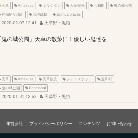
天草
Amakusa
キリシタン
天草観光
五和町
鬼の城公園
神秘的な場所
お地蔵様
spiritualplaces
2020-02-07 12:41
天草野・黒猫
「鬼の城公園」天草の散策に！優しい鬼達を
天草
Amakusa
天草観光
フォトスポット
五和町
鬼の城公園
Photospot
2020-01-31 12:52
天草野・黒猫
運営会社
プライバシーポリシー
コンテンツ
お問い合わせ