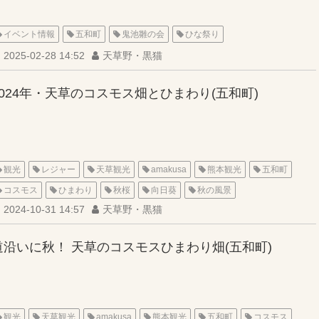
イベント情報
五和町
鬼池雛の会
ひな祭り
2025-02-28 14:52
天草野・黒猫
2024年・天草のコスモス畑とひまわり(五和町)
観光
レジャー
天草観光
amakusa
熊本観光
五和町
コスモス
ひまわり
秋桜
向日葵
秋の風景
2024-10-31 14:57
天草野・黒猫
道沿いに秋！ 天草のコスモスひまわり畑(五和町)
観光
天草観光
amakusa
熊本観光
五和町
コスモス