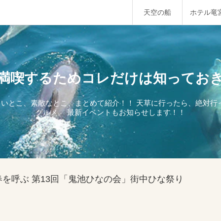
天空の船
ホテル竜
満喫するためコレだけは知ってお
しいとこ、素敵なとこ、まとめて紹介！！ 天草に行ったら、絶対
グルメ。 最新イベントもお知らせします！！
春を呼ぶ 第13回「鬼池ひなの会」街中ひな祭り