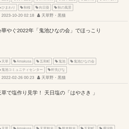
ひまわり
秋桜
向日葵
秋の風景
2023-10-20 02:18
天草野・黒猫
心華やぐ2022年「鬼池ひなの会」でほっこり
天草
Amakusa
五和町
鬼池
鬼池ひなの会
鬼池コミュニティセンター
軒先びな
2022-02-26 00:23
天草野・黒猫
天草で塩作り見学！ 天日塩の「はやさき 」
天草
Amakusa
天草観光
熊本観光
五和町
通詞島