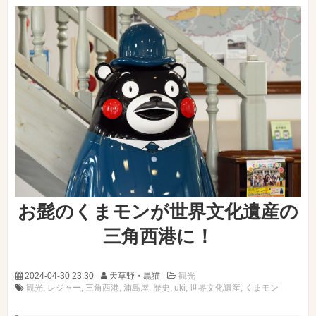
お髭のくまモンが世界文化遺産の
三角西港に！
2024-04-30 23:30
天草野・黒猫
観光
観光
レジャー
三角西港
浦島屋
歴史
uki
世界文化遺産
くまモン