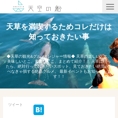
天空の船
天草を満喫するためコレだけは
ホテル竜宮
知っておきたい事
天ノ寂
記事一覧
◆天草の観光&グルメ&レジャー情報◆ 天草の楽しいとこ、
美味しいとこ、素敵なとこ、まとめて紹介！！ 天草に行っ
コンテンツ
たら、絶対行っておきたいスポット、見ておきたい絶景、食
べなきゃ損する絶品グルメ。 最新イベントもお知らせしま
す！！
ツイート