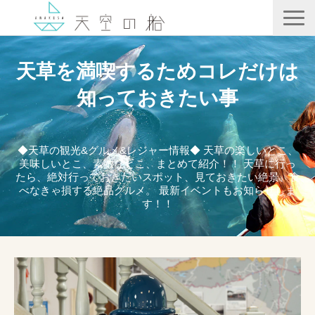
天空の船
天草を満喫するためコレだけは
ホテル竜宮
知っておきたい事
天ノ寂
記事一覧
◆天草の観光&グルメ&レジャー情報◆ 天草の楽しいとこ、
美味しいとこ、素敵なとこ、まとめて紹介！！ 天草に行っ
コンテンツ
たら、絶対行っておきたいスポット、見ておきたい絶景、食
べなきゃ損する絶品グルメ。 最新イベントもお知らせしま
す！！