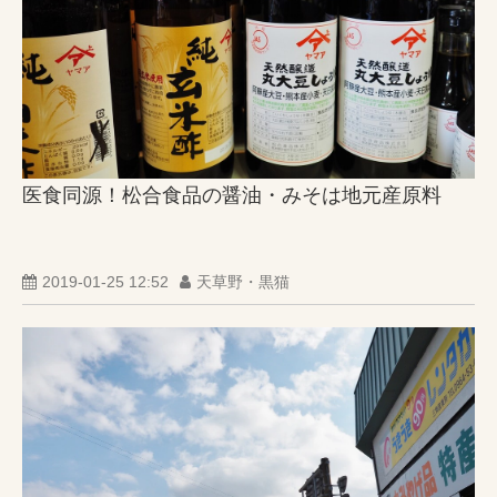
医食同源！松合食品の醤油・みそは地元産原料
2019-01-25 12:52
天草野・黒猫