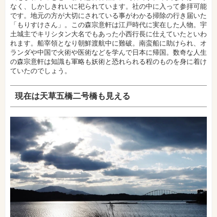
なく、しかしきれいに祀られています。社の中に入って参拝可能
です。地元の方が大切にされている事がわかる掃除の行き届いた
「もりすけさん」。この森宗意軒は江戸時代に実在した人物。宇
土城主でキリシタン大名でもあった小西行長に仕えていたといわ
れます。船宰領となり朝鮮渡航中に難破。南蛮船に助けられ、オ
ランダや中国で火術や医術などを学んで日本に帰国。数奇な人生
の森宗意軒は知識も軍略も妖術と恐れられる程のものを身に着け
ていたのでしょう。
現在は天草五橋二号橋も見える