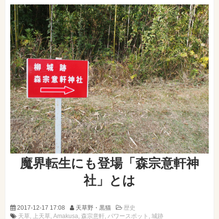
魔界転生にも登場「森宗意軒神
社」とは
2017-12-17 17:08
天草野・黒猫
歴史
天草
上天草
Amakusa
森宗意軒
パワースポット
城跡