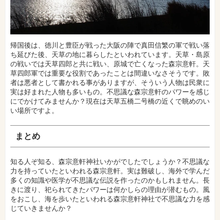
帰国後は、徳川と豊臣が戦った大阪の陣で真田信繁の軍で戦い落
ち延びた後、天草の地に暮らしたといわれています。天草・島原
の戦いでは天草四郎と共に戦い、原城で亡くなった森宗意軒。天
草四郎軍では重要な役割であったことは間違いなさそうです。敗
者は悪者として書かれる事がありますが、そういう人物は民衆に
実は好まれた人物も多いもの。不思議な森宗意軒のパワーを感じ
にでかけてみませんか？現在は天草五橋二号橋の近くで眺めのい
い場所ですよ。
まとめ
知る人ぞ知る、森宗意軒神社いかがでしたでしょうか？不思議な
力を持っていたといわれる森宗意軒。実は難破し、海外で学んだ
多くの知識や医学が不思議な伝説を作ったのかもしれません。長
きに渡り、祀られてきたパワーは何かしらの理由が潜むもの。風
をおこし、海を歩いたといわれる森宗意軒神社で不思議な力を感
じていきませんか？