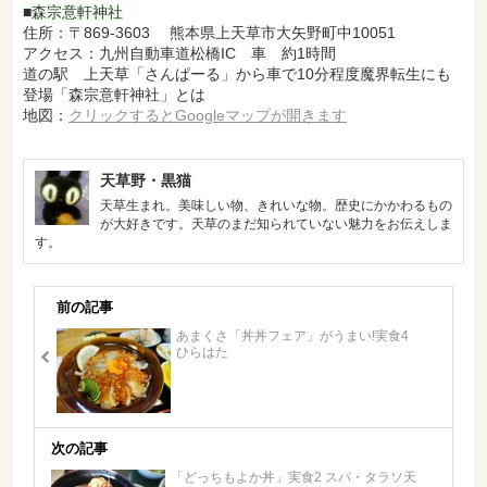
■森宗意軒神社
住所：〒869-3603 熊本県上天草市大矢野町中10051
アクセス：九州自動車道松橋IC 車 約1時間
道の駅 上天草「さんぱーる」から車で10分程度魔界転生にも
登場「森宗意軒神社」とは
地図：
クリックするとGoogleマップが開きます
天草野・黒猫
天草生まれ。美味しい物、きれいな物。歴史にかかわるもの
が大好きです。天草のまだ知られていない魅力をお伝えしま
す。
前の記事
あまくさ「丼丼フェア」がうまい!実食4
ひらはた
次の記事
「どっちもよか丼」実食2 スパ・タラソ天