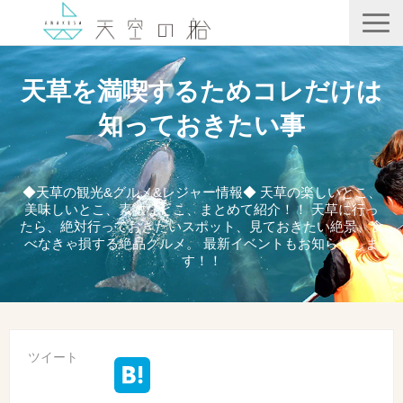
天空の船
天草を満喫するためコレだけは
ホテル竜宮
知っておきたい事
天ノ寂
記事一覧
◆天草の観光&グルメ&レジャー情報◆ 天草の楽しいとこ、
美味しいとこ、素敵なとこ、まとめて紹介！！ 天草に行っ
コンテンツ
たら、絶対行っておきたいスポット、見ておきたい絶景、食
べなきゃ損する絶品グルメ。 最新イベントもお知らせしま
す！！
ツイート