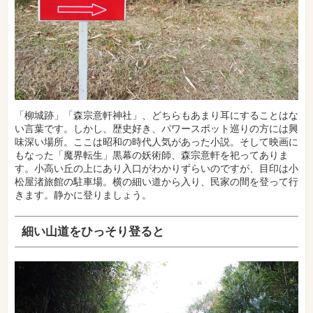
「柳城跡」「森宗意軒神社」、どちらもあまり耳にすることはな
い言葉です。しかし、歴史好き、パワースポット巡りの方には興
味深い場所。ここは昭和の時代人気があった小説。そして映画に
もなった「魔界転生」黒幕の妖術師、森宗意軒を祀ってありま
す。小高い丘の上にあり入口がわかりずらいのですが、目印は小
松屋渚旅館の駐車場。横の細い道から入り、民家の間を登って行
きます。静かに登りましょう。
細い山道をひっそり登ると