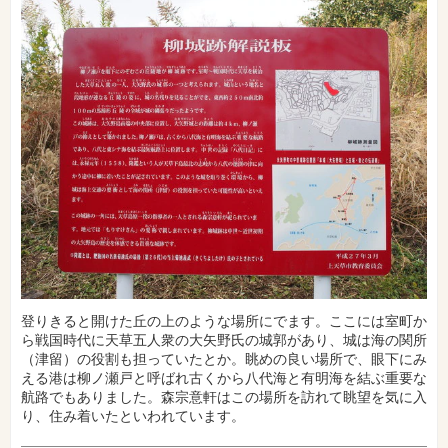
登りきると開けた丘の上のような場所にでます。ここには室町か
ら戦国時代に天草五人衆の大矢野氏の城郭があり、城は海の関所
（津留）の役割も担っていたとか。眺めの良い場所で、眼下にみ
える港は柳ノ瀬戸と呼ばれ古くから八代海と有明海を結ぶ重要な
航路でもありました。森宗意軒はこの場所を訪れて眺望を気に入
り、住み着いたといわれています。