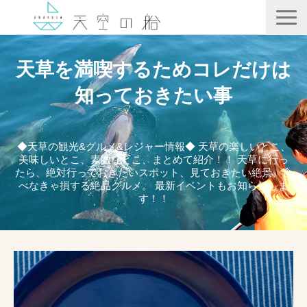
天空の船
天草を満喫するためコレだけは
ホテル竜宮
知っておきたい事
天ノ寂
記事一覧
◆天草の観光&グルメ&レジャー情報◆ 天草の楽しいとこ、
美味しいとこ、素敵なとこ、まとめて紹介！！ 天草に行っ
コンテンツ
たら、絶対行っておきたいスポット、見ておきたい絶景、食
べなきゃ損する絶品グルメ。 最新イベントもお知らせしま
す！！