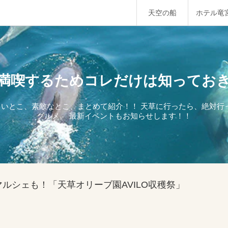
天空の船
ホテル竜
満喫するためコレだけは知ってお
しいとこ、素敵なとこ、まとめて紹介！！ 天草に行ったら、絶対
グルメ。 最新イベントもお知らせします！！
マルシェも！「天草オリーブ園AVILO収穫祭」