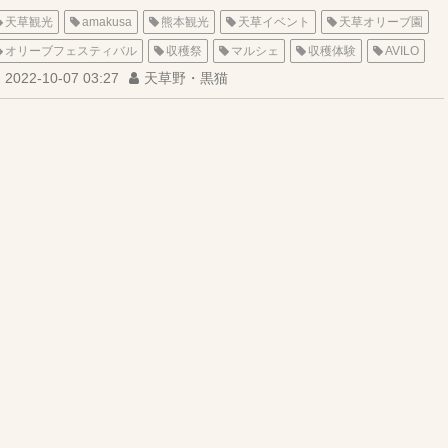
天草観光
amakusa
熊本観光
天草イベント
天草オリーブ園
オリーブフェスティバル
収穫祭
マルシェ
収穫体験
AVILO
2022-10-07 03:27
天草野・黒猫
olive