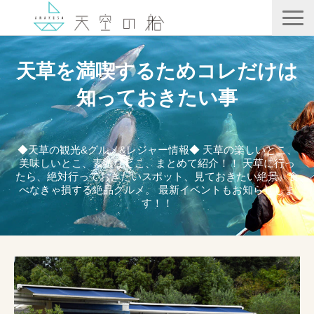
天空の船
天草を満喫するためコレだけは
ホテル竜宮
知っておきたい事
天ノ寂
記事一覧
◆天草の観光&グルメ&レジャー情報◆ 天草の楽しいとこ、
美味しいとこ、素敵なとこ、まとめて紹介！！ 天草に行っ
コンテンツ
たら、絶対行っておきたいスポット、見ておきたい絶景、食
べなきゃ損する絶品グルメ。 最新イベントもお知らせしま
す！！