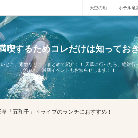
天空の船
ホテル竜
満喫するためコレだけは知ってお
しいとこ、素敵なとこ、まとめて紹介！！ 天草に行ったら、絶対
グルメ。 最新イベントもお知らせします！！
天草「五和子」ドライブのランチにおすすめ！