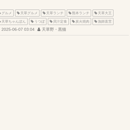
グルメ
天草グルメ
天草ランチ
熊本ランチ
天草大王
天草ちゃんぽん
うつぼ
貝汁定食
炭火焼肉
漁師直営
2025-06-07 03:04
天草野・黒猫
五和子