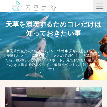
天空の船
天草を満喫するためコレだけは
ホテル竜宮
知っておきたい事
天ノ寂
記事一覧
◆天草の観光&グルメ&レジャー情報◆ 天草の楽しいとこ、
美味しいとこ、素敵なとこ、まとめて紹介！！ 天草に行っ
コンテンツ
たら、絶対行っておきたいスポット、見ておきたい絶景、食
べなきゃ損する絶品グルメ。 最新イベントもお知らせしま
す！！