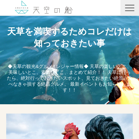
天空の船
天草を満喫するためコレだけは
ホテル竜宮
知っておきたい事
天ノ寂
記事一覧
◆天草の観光&グルメ&レジャー情報◆ 天草の楽しいとこ、
美味しいとこ、素敵なとこ、まとめて紹介！！ 天草に行っ
コンテンツ
たら、絶対行っておきたいスポット、見ておきたい絶景、食
べなきゃ損する絶品グルメ。 最新イベントもお知らせしま
す！！