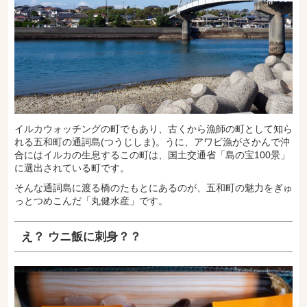
イルカウォッチングの町でもあり、古くから漁師の町として知ら
れる五和町の通詞島(つうじしま)。うに、アワビ漁がさかんで沖
合にはイルカの生息するこの町は、国土交通省「島の宝100景」
に選出されている町です。
そんな通詞島に渡る橋のたもとにあるのが、五和町の魅力をぎゅ
っとつめこんだ「丸健水産」です。
え？ ウニ飯に刺身？？