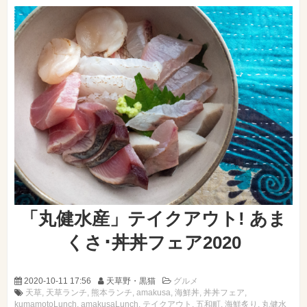
「丸健水産」テイクアウト! あま
くさ･丼丼フェア2020
2020-10-11 17:56
天草野・黒猫
グルメ
天草
天草ランチ
熊本ランチ
amakusa
海鮮丼
丼丼フェア
kumamotoLunch
amakusaLunch
テイクアウト
五和町
海鮮炙り
丸健水