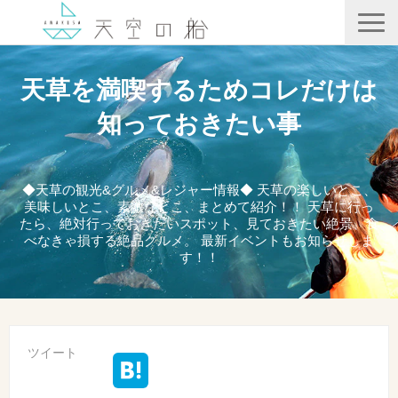
天空の船
天草を満喫するためコレだけは
ホテル竜宮
知っておきたい事
天ノ寂
記事一覧
◆天草の観光&グルメ&レジャー情報◆ 天草の楽しいとこ、
美味しいとこ、素敵なとこ、まとめて紹介！！ 天草に行っ
コンテンツ
たら、絶対行っておきたいスポット、見ておきたい絶景、食
べなきゃ損する絶品グルメ。 最新イベントもお知らせしま
す！！
ツイート