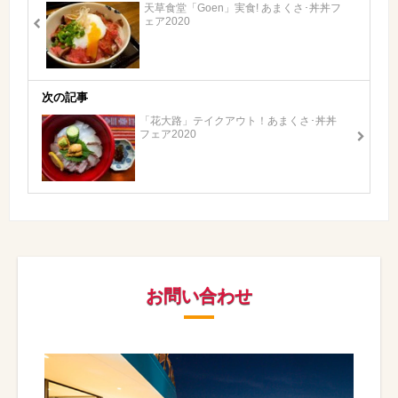
天草食堂「Goen」実食! あまくさ･丼丼フ
ェア2020
次の記事
「花大路」テイクアウト！あまくさ･丼丼
フェア2020
お問い合わせ