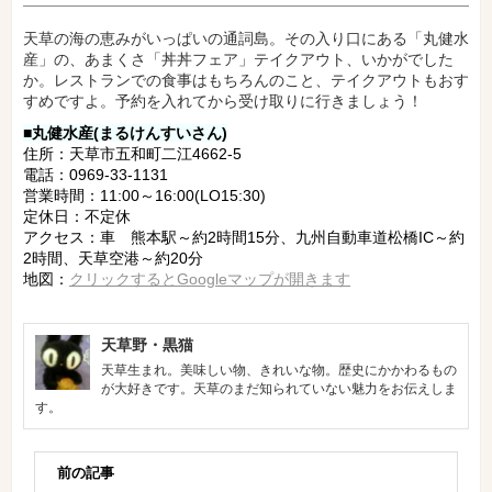
天草の海の恵みがいっぱいの通詞島。その入り口にある「丸健水
産」の、あまくさ「丼丼フェア」テイクアウト、いかがでした
か。レストランでの食事はもちろんのこと、テイクアウトもおす
すめですよ。予約を入れてから受け取りに行きましょう！
■丸健水産(まるけんすいさん)
住所：天草市五和町二江4662-5
電話：0969-33-1131
営業時間：11:00～16:00(LO15:30)
定休日：不定休
アクセス：車 熊本駅～約2時間15分、九州自動車道松橋IC～約
2時間、天草空港～約20分
地図：
クリックするとGoogleマップが開きます
天草野・黒猫
天草生まれ。美味しい物、きれいな物。歴史にかかわるもの
が大好きです。天草のまだ知られていない魅力をお伝えしま
す。
前の記事