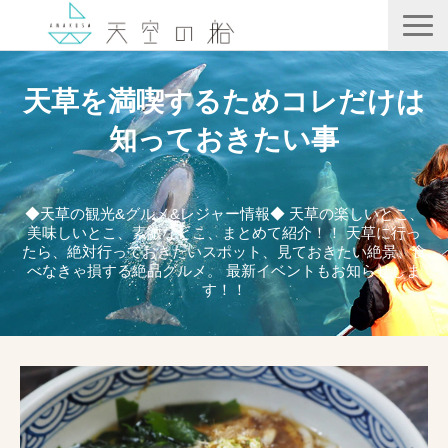
天空の船
天草を満喫するためコレだけは
ホテル竜宮
知っておきたい事
天ノ寂
記事一覧
◆天草の観光&グルメ&レジャー情報◆ 天草の楽しいとこ、
美味しいとこ、素敵なとこ、まとめて紹介！！ 天草に行っ
コンテンツ
たら、絶対行っておきたいスポット、見ておきたい絶景、食
べなきゃ損する絶品グルメ。 最新イベントもお知らせしま
す！！