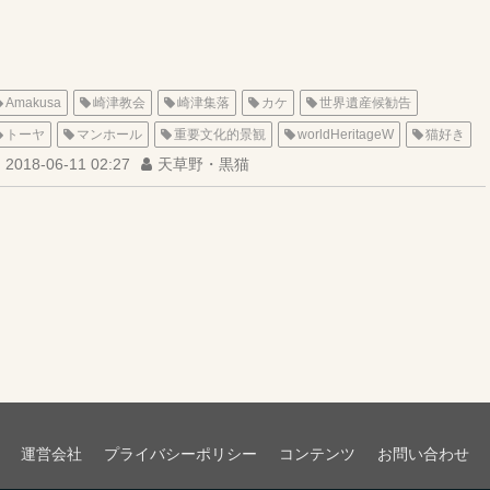
Amakusa
崎津教会
崎津集落
カケ
世界遺産候勧告
トーヤ
マンホール
重要文化的景観
worldHeritageW
猫好き
2018-06-11 02:27
天草野・黒猫
運営会社
プライバシーポリシー
コンテンツ
お問い合わせ