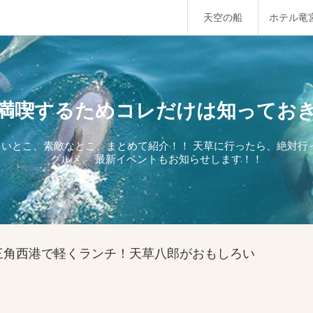
天空の船
ホテル竜
満喫するためコレだけは知ってお
しいとこ、素敵なとこ、まとめて紹介！！ 天草に行ったら、絶対
グルメ。 最新イベントもお知らせします！！
三角西港で軽くランチ！天草八郎がおもしろい