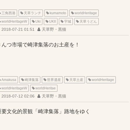
三角西港
天草ランチ
kumamoto
worldHeritage
worldHeritageW
Uki
UKII
宇城
天草うどん
2018-07-21 01:51
天草野・黒猫
きんつ市場で崎津集落のお土産を！
Amakusa
崎津集落
世界遺産
天草土産
worldHeritage
worldHeritageW
worldHeritae
2018-07-12 02:06
天草野・黒猫
重要文化的景観「崎津集落」路地をゆく